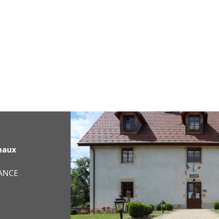
haux
RANCE