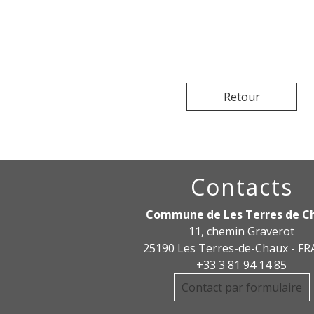
Retour
Contacts
Commune de Les Terres de C
11, chemin Graverot
25190 Les Terres-de-Chaux - F
+33 3 81 94 14 85
Contact par formulaire