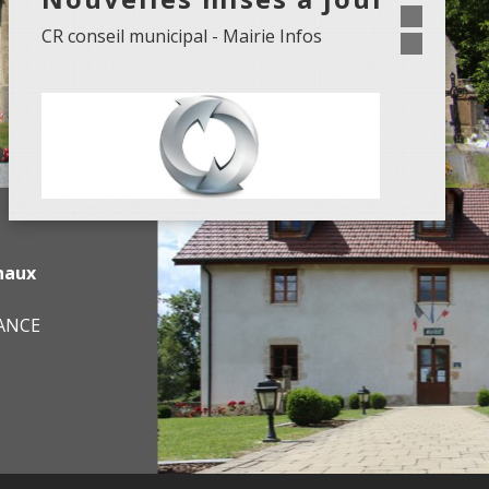
CR conseil municipal - Mairie Infos
haux
RANCE