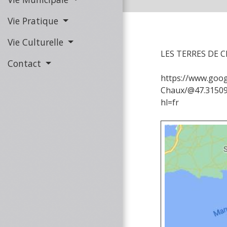
Vie Pratique
Vie Culturelle
LES TERRES DE 
Contact
https://www.goog
Chaux/@47.31509
hl=fr