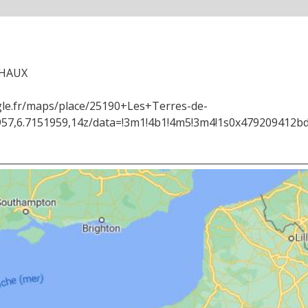
CHAUX
le.fr/maps/place/25190+Les+Terres-de-
57,6.7151959,14z/data=!3m1!4b1!4m5!3m4!1s0x479209412bd