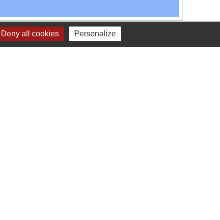
Deny all cookies
Personalize
haux
RANCE