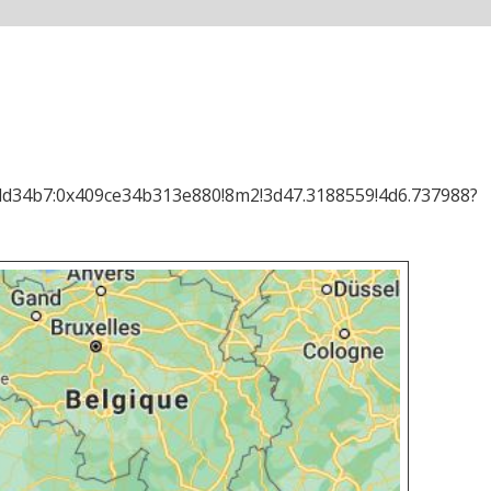
d34b7:0x409ce34b313e880!8m2!3d47.3188559!4d6.737988?