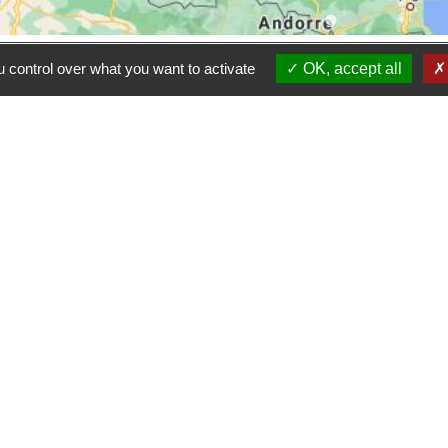
 control over what you want to activate
OK, accept all
Contacts
Commune de Les Terres de C
11, chemin Graverot
25190 Les Terres-de-Chaux - F
+33 3 81 94 14 85
Contact par formulaire