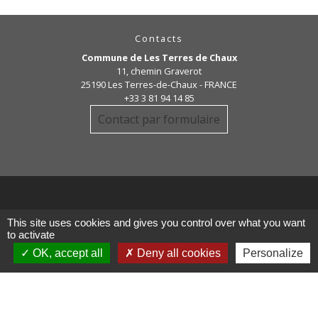
Contacts
Commune de Les Terres de Chaux
11, chemin Graverot
25190 Les Terres-de-Chaux - FRANCE
+33 3 81 94 14 85
Contact par formulaire
Liens
This site uses cookies and gives you control over what you want
to activate
OK, accept all
Deny all cookies
Personalize
COMMUNAUTE DE COMMUNE
PAYS DE MAICHE
PAYS HORLOGER