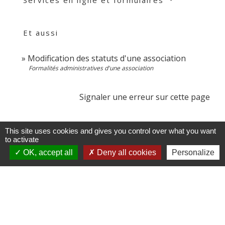
Et aussi
Modification des statuts d'une association
Formalités administratives d'une association
Signaler une erreur sur cette page
This site uses cookies and gives you control over what you want
to activate
OK, accept all
Deny all cookies
Personalize
Contacts
Commune de Les Terres de Chaux
11, chemin Graverot
25190 Les Terres-de-Chaux - FRANCE
+33 3 81 94 14 85
Contact par formulaire