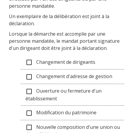
personne mandatée.
Un exemplaire de la délibération est joint à la
déclaration.
Lorsque la démarche est accomplie par une
personne mandatée, le mandat portant signature
d'un dirigeant doit être joint à la déclaration.
Changement de dirigeants
check_box_outline_blank
Changement d'adresse de gestion
check_box_outline_blank
Ouverture ou fermeture d'un
check_box_outline_blank
établissement
Modification du patrimoine
check_box_outline_blank
Nouvelle composition d'une union ou
check_box_outline_blank