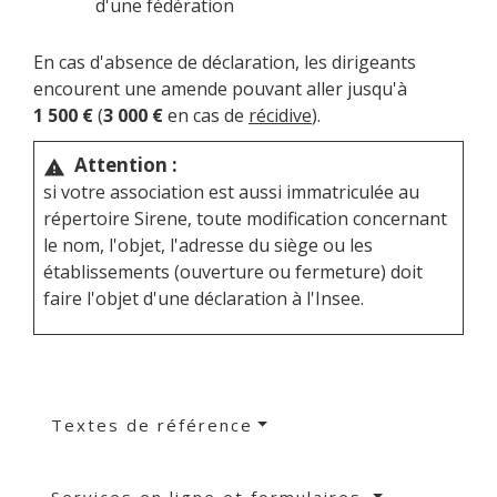
d'une fédération
En cas d'absence de déclaration, les dirigeants
encourent une amende pouvant aller jusqu'à
1 500 €
(
3 000 €
en cas de
récidive
).
Attention :
warning
si votre association est aussi immatriculée au
répertoire Sirene, toute modification concernant
le nom, l'objet, l'adresse du siège ou les
établissements (ouverture ou fermeture) doit
faire l'objet d'une déclaration à l'Insee.
Textes de référence
Services en ligne et formulaires