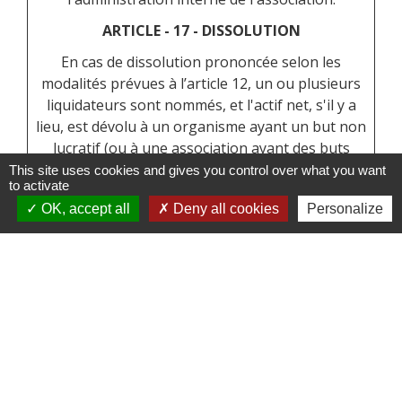
ARTICLE - 17 - DISSOLUTION
En cas de dissolution prononcée selon les
modalités prévues à l’article 12, un ou plusieurs
liquidateurs sont nommés, et l'actif net, s'il y a
lieu, est dévolu à un organisme ayant un but non
lucratif (ou à une association ayant des buts
similaires) conformément aux décisions de
This site uses cookies and gives you control over what you want
to activate
l’assemblée générale extraordinaire qui statue
OK, accept all
Deny all cookies
Personalize
sur la dissolution. L’actif net ne peut être dévolu
à un membre de l’association, même
partiellement, sauf reprise d’un apport.
Ne pas interdire l’attribution de l’actif net à un
membre pourrait compromettre le critère de
gestion désintéressée, déclinaison fiscale de
l’article 1
er
de loi de 1901, et donc la qualification
d’intérêt général.