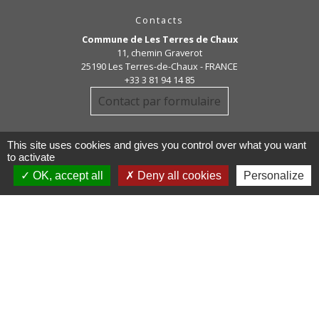
Contacts
Commune de Les Terres de Chaux
11, chemin Graverot
25190 Les Terres-de-Chaux - FRANCE
+33 3 81 94 14 85
Contact par formulaire
This site uses cookies and gives you control over what you want
to activate
OK, accept all
Deny all cookies
Personalize
Liens
COMMUNAUTE DE COMMUNE
PAYS DE MAICHE
PAYS HORLOGER