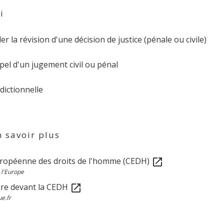
i
 la révision d'une décision de justice (pénale ou civile)
pel d'un jugement civil ou pénal
idictionnelle
 savoir plus
ropéenne des droits de l'homme (CEDH)
open_in_new
 l'Europe
re devant la CEDH
open_in_new
ue.fr