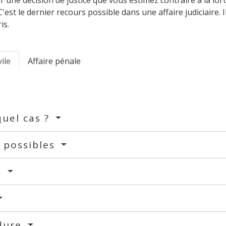
r une décision de justice que vous estimez contraire à la loi
'est le dernier recours possible dans une affaire judiciaire. I
is.
vile
Affaire pénale
uel cas ?
 possibles
t
dure