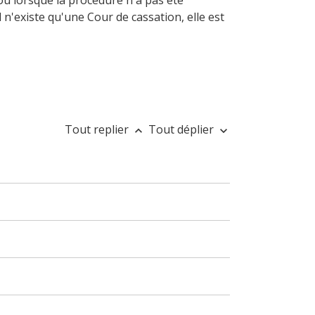
 ou lorsque la procédure n'a pas été
l n'existe qu'une Cour de cassation, elle est
Tout replier
Tout déplier
keyboard_arrow_up
keyboard_arrow_down