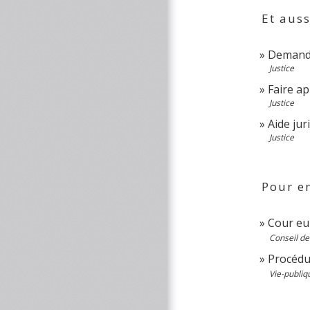
Et auss
Demander
Justice
Faire ap
Justice
Aide jur
Justice
Pour en
Cour eu
Conseil de
Procédu
Vie-publiq