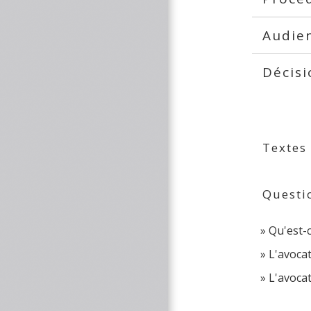
Audie
Décis
Textes
Questi
Qu'est-c
L'avocat
L'avocat