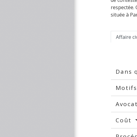
de conteste
respectée. C
située à Par
Affaire ci
Dans q
Motifs
Avoca
Coût
Procé