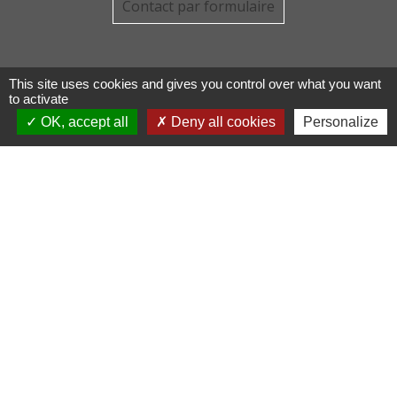
Contact par formulaire
This site uses cookies and gives you control over what you want
to activate
OK, accept all
Deny all cookies
Personalize
Liens
COMMUNAUTE DE COMMUNE
PAYS DE MAICHE
PAYS HORLOGER
LES TERRES DE CHAUX
DEMARCHES EN LIGNE
Mentions légales
-
Politique de confidentialité
-
Accessibilité
-
Plan du site
-
Gestion des cookies