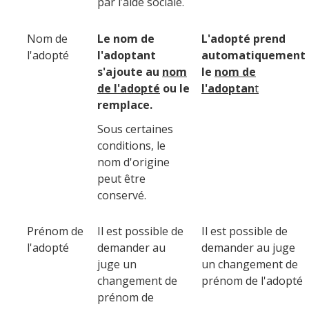
par l’aide sociale.
Nom de
Le nom de
L'adopté prend
l'adopté
l'adoptant
automatiquement
s'ajoute au
nom
le
nom de
de l'adopté
ou le
l'adoptan
t
remplace.
Sous certaines
conditions, le
nom d'origine
peut être
conservé.
Prénom de
Il est possible de
Il est possible de
l'adopté
demander au
demander au juge
juge un
un changement de
changement de
prénom de l'adopté
prénom de