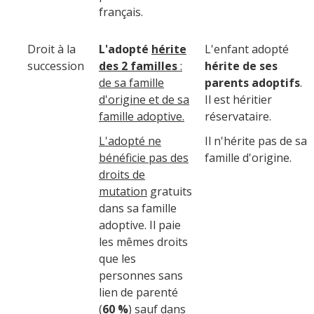
français.
Droit à la
L'adopté
hérite
L'enfant adopté
succession
des 2 familles
:
hérite de ses
de sa famille
parents adoptifs
.
d'origine et de sa
Il est héritier
famille adoptive.
réservataire.
L'adopté ne
Il n'hérite pas de sa
bénéficie pas des
famille d'origine.
droits de
mutation
gratuits
dans sa famille
adoptive. Il paie
les mêmes droits
que les
personnes sans
lien de parenté
(
60 %
) sauf dans