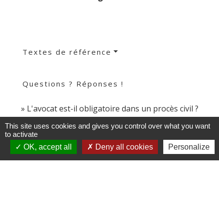
Textes de référence
Questions ? Réponses !
L'avocat est-il obligatoire dans un procès civil ?
This site uses cookies and gives you control over what you want
to activate
Et aussi
OK, accept all
Deny all cookies
Personalize
Adoption
Famille - Scolarité
Pour en savoir plus