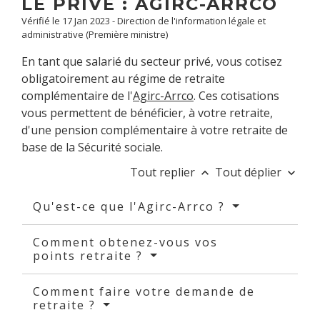
LE PRIVÉ : AGIRC-ARRCO
Vérifié le 17 Jan 2023 - Direction de l'information légale et
administrative (Première ministre)
En tant que salarié du secteur privé, vous cotisez
obligatoirement au régime de retraite
complémentaire de l'
Agirc-Arrco
. Ces cotisations
vous permettent de bénéficier, à votre retraite,
d'une pension complémentaire à votre retraite de
base de la Sécurité sociale.
Tout replier
Tout déplier
keyboard_arrow_up
keyboard_arrow_down
Qu'est-ce que l'Agirc-Arrco ?
Comment obtenez-vous vos
points retraite ?
Comment faire votre demande de
retraite ?