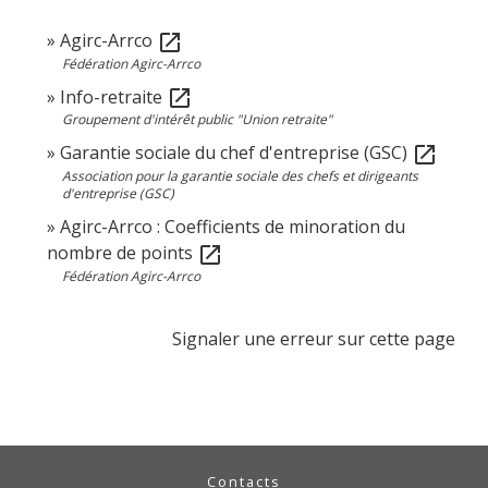
Agirc-Arrco
open_in_new
Fédération Agirc-Arrco
Info-retraite
open_in_new
Groupement d'intérêt public "Union retraite"
Garantie sociale du chef d'entreprise (GSC)
open_in_new
Association pour la garantie sociale des chefs et dirigeants
d'entreprise (GSC)
Agirc-Arrco : Coefficients de minoration du
nombre de points
open_in_new
Fédération Agirc-Arrco
Signaler une erreur sur cette page
Contacts