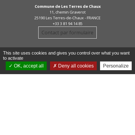
Commune de Les Terres de Chaux
11, chemin Graverot
25190 Les Terres-de-Chaux - FRANCE
+33 3 81 94 14 85
Contact par formulaire
This site uses cookies and gives you control over what you want
to activate
OK, accept all
Deny all cookies
Personalize
Liens
COMMUNAUTE DE COMMUNE
PAYS DE MAICHE
PAYS HORLOGER
LES TERRES DE CHAUX