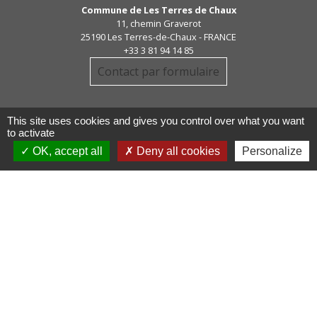
Commune de Les Terres de Chaux
11, chemin Graverot
25190 Les Terres-de-Chaux - FRANCE
+33 3 81 94 14 85
Contact par formulaire
This site uses cookies and gives you control over what you want
to activate
OK, accept all
Deny all cookies
Personalize
Liens
COMMUNAUTE DE COMMUNE
PAYS DE MAICHE
PAYS HORLOGER
LES TERRES DE CHAUX