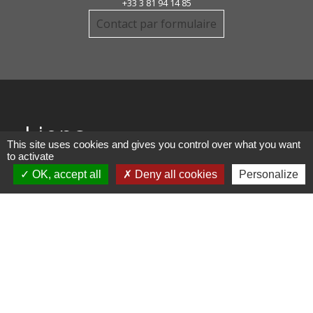
+33 3 81 94 14 85
Contact par formulaire
Liens
This site uses cookies and gives you control over what you want
to activate
COMMUNAUTE DE COMMUNE
OK, accept all
Deny all cookies
Personalize
PAYS DE MAICHE
PAYS HORLOGER
LES TERRES DE CHAUX
DEMARCHES EN LIGNE
Mentions légales
-
Politique de confidentialité
-