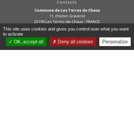
Contacts
Commune de Les Terres de Chaux
11, chemin Graverot
25190 Les Terres-de-Chaux - FRANCE
+33 3 81 94 14 85
This site uses cookies and gives you control over what you want
to activate
Contact par formulaire
OK, accept all
Deny all cookies
Personalize
Liens
COMMUNAUTE DE COMMUNE
PAYS DE MAICHE
PAYS HORLOGER
LES TERRES DE CHAUX