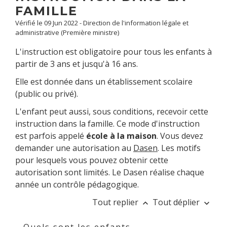
FAMILLE
Vérifié le 09 Jun 2022 - Direction de l'information légale et
administrative (Première ministre)
L'instruction est obligatoire pour tous les enfants à
partir de 3 ans et jusqu'à 16 ans.
Elle est donnée dans un établissement scolaire
(public ou privé).
L'enfant peut aussi, sous conditions, recevoir cette
instruction dans la famille. Ce mode d'instruction
est parfois appelé
école à la maison
. Vous devez
demander une autorisation au
Dasen
. Les motifs
pour lesquels vous pouvez obtenir cette
autorisation sont limités. Le Dasen réalise chaque
année un contrôle pédagogique.
Tout replier
Tout déplier
keyboard_arrow_up
keyboard_arrow_down
Quels sont les enfants