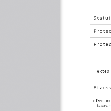
Statut
Protec
Prote
Textes
Et auss
Demande
Étranger -