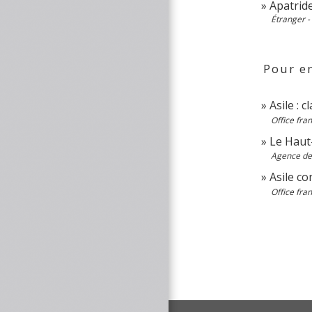
Apatride
Étranger -
Pour en
Asile : 
Office fra
Le Haut
Agence des
Asile co
Office fra