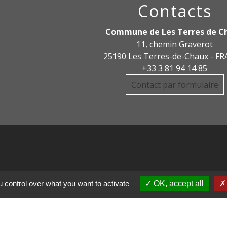
Contacts
Commune de Les Terres de C
11, chemin Graverot
25190 Les Terres-de-Chaux - F
+33 3 81 94 14 85
Contact par formulaire
 control over what you want to activate
OK, accept all
DE COMMUNE PAYS
R