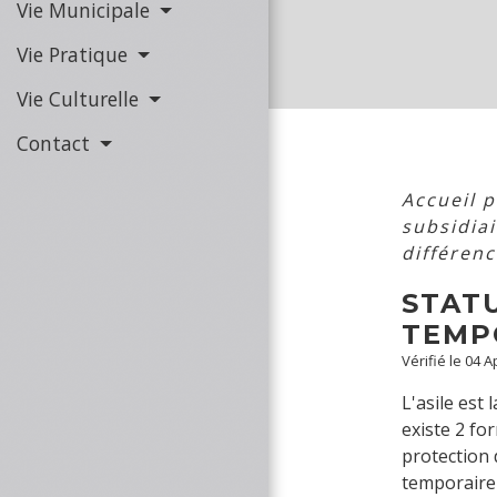
Vie Municipale
Vie Pratique
Vie Culturelle
Contact
Accueil p
subsidiai
différenc
STATU
TEMPO
Vérifié le 04 
L'asile est
existe 2 for
protection 
temporaire 