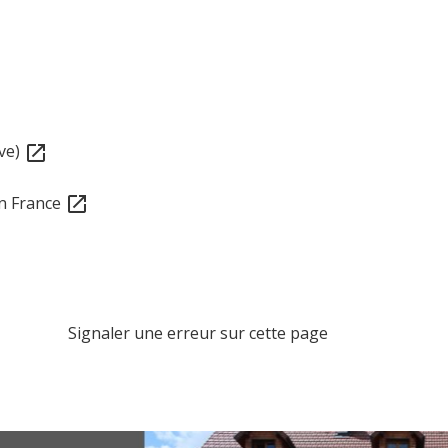
ève)
open_in_new
en France
open_in_new
Signaler une erreur sur cette page