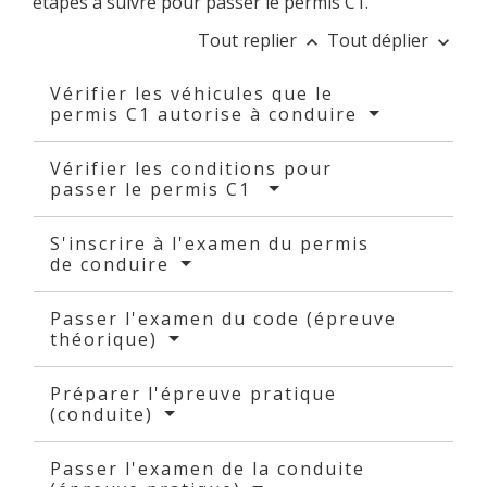
étapes à suivre pour passer le permis C1.
Tout replier
Tout déplier
keyboard_arrow_up
keyboard_arrow_down
Vérifier les véhicules que le
permis C1 autorise à conduire
Vérifier les conditions pour
passer le permis C1
S'inscrire à l'examen du permis
de conduire
Passer l'examen du code (épreuve
théorique)
Préparer l'épreuve pratique
(conduite)
Passer l'examen de la conduite