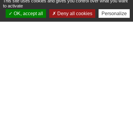
This site uses cookies and gives you control over what you want
to activate
OK, accept all
Deny all cookies
Personalize
Contacts
Commune de Les Terres de Chaux
11, chemin Graverot
25190 Les Terres-de-Chaux - FRANCE
+33 3 81 94 14 85
Contact par formulaire
Liens
COMMUNAUTE DE COMMUNE