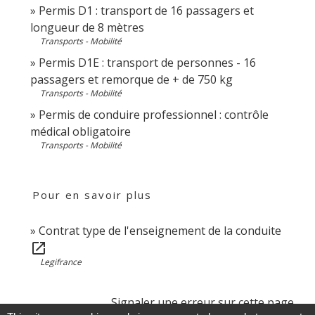
Permis D1 : transport de 16 passagers et
longueur de 8 mètres
Transports - Mobilité
Permis D1E : transport de personnes - 16
passagers et remorque de + de 750 kg
Transports - Mobilité
Permis de conduire professionnel : contrôle
médical obligatoire
Transports - Mobilité
Pour en savoir plus
Contrat type de l'enseignement de la conduite
open_in_new
Legifrance
Signaler une erreur sur cette page