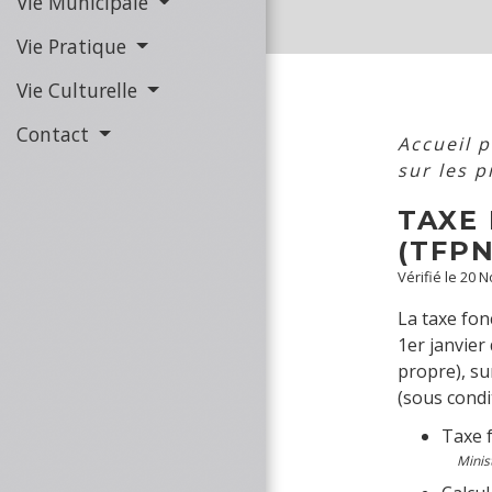
Vie Municipale
Vie Pratique
Vie Culturelle
Contact
Accueil p
sur les 
TAXE 
(TFPN
Vérifié le 20 
La taxe fon
1
er
janvier 
propre), su
(sous condi
Taxe f
Minis