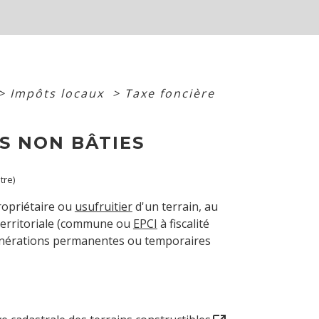
>
Impôts locaux
>
Taxe foncière
S NON BÂTIES
tre)
ropriétaire ou
usufruitier
d'un terrain, au
é territoriale (commune ou
EPCI
à fiscalité
s exonérations permanentes ou temporaires