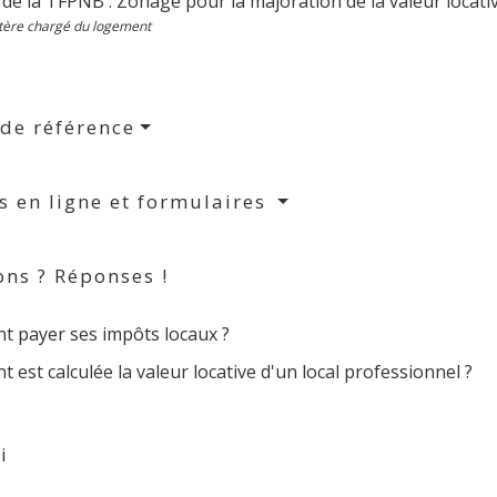
 de la TFPNB : Zonage pour la majoration de la valeur locati
tère chargé du logement
 de référence
s en ligne et formulaires
ons ? Réponses !
 payer ses impôts locaux ?
est calculée la valeur locative d'un local professionnel ?
i