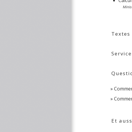
Calcul
Minis
Textes
Service
Questi
Comment
Comment 
Et auss