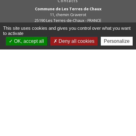
Contacts
Commune de Les Terres de Chaux
11, chemin Graverot
25190 Les Terres-de-Chaux - FRANCE
+33 3 81 94 14 85
This site uses cookies and gives you control over what you want
to activate
Contact par formulaire
OK, accept all
Deny all cookies
Personalize
Liens
COMMUNAUTE DE COMMUNE
PAYS DE MAICHE
PAYS HORLOGER
LES TERRES DE CHAUX