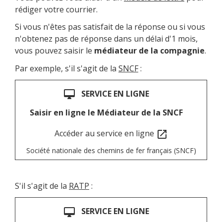
rédiger votre courrier.
Si vous n'êtes pas satisfait de la réponse ou si vous
n'obtenez pas de réponse dans un délai d'1 mois,
vous pouvez saisir le
médiateur de la compagnie
.
Par exemple, s'il s'agit de la
SNCF
:
SERVICE EN LIGNE
desktop_mac
Saisir en ligne le Médiateur de la SNCF
Accéder au service en ligne
open_in_new
Société nationale des chemins de fer français (SNCF)
S'il s'agit de la
RATP
:
SERVICE EN LIGNE
desktop_mac