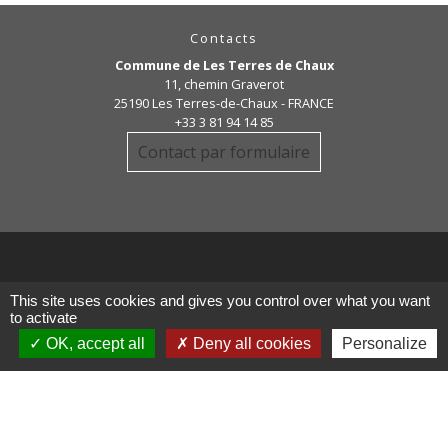
Contacts
Commune de Les Terres de Chaux
11, chemin Graverot
25190 Les Terres-de-Chaux - FRANCE
+33 3 81 94 14 85
Contact par formulaire
Liens
This site uses cookies and gives you control over what you want
to activate
OK, accept all
Deny all cookies
Personalize
COMMUNAUTE DE COMMUNE
PAYS DE MAICHE
PAYS HORLOGER