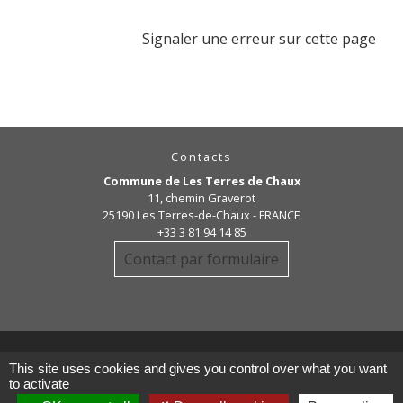
Signaler une erreur sur cette page
Contacts
Commune de Les Terres de Chaux
11, chemin Graverot
25190 Les Terres-de-Chaux - FRANCE
+33 3 81 94 14 85
Contact par formulaire
This site uses cookies and gives you control over what you want
to activate
Liens