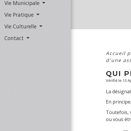
Vie Municipale
Vie Pratique
Vie Culturelle
Contact
Accueil p
d'une as
QUI P
Vérifié le 13 
La désignati
En principe
Toutefois, 
ou vous êt