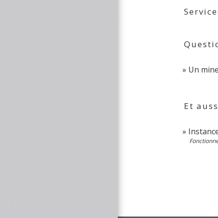
Service
Questi
Un mine
Et auss
Instance
Fonctionn