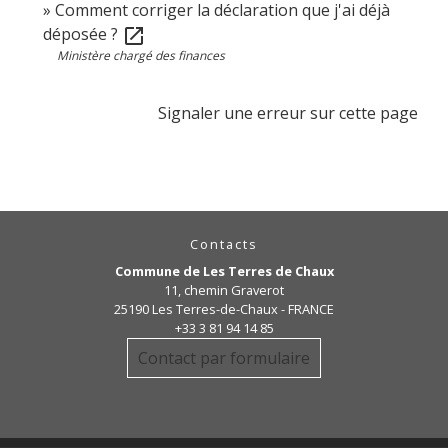
Comment corriger la déclaration que j'ai déjà
déposée ?
open_in_new
Ministère chargé des finances
Signaler une erreur sur cette page
Contacts
Commune de Les Terres de Chaux
11, chemin Graverot
25190 Les Terres-de-Chaux - FRANCE
+33 3 81 94 14 85
Contact par formulaire