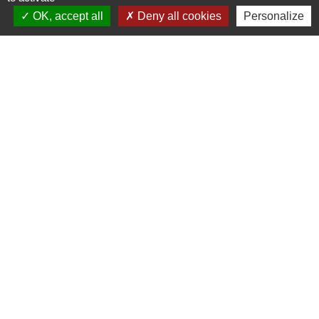
11, chemin Graverot
OK, accept all
Deny all cookies
Personalize
25190 Les Terres-de-Chaux - FRANCE
+33 3 81 94 14 85
Contact par formulaire
Liens
COMMUNAUTE DE COMMUNE
PAYS DE MAICHE
PAYS HORLOGER
LES TERRES DE CHAUX
DEMARCHES EN LIGNE