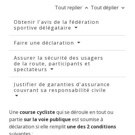
Tout replier
Tout déplier
keyboard_arrow_up
keyboard_arrow_down
Obtenir l'avis de la fédération
sportive délégataire
Faire une déclaration
Assurer la sécurité des usagers
de la route, participants et
spectateurs
Justifier de garanties d'assurance
couvrant sa responsabilité civile
Une
course cycliste
qui se déroule en tout ou
partie
sur la voie publique
est soumise à
déclaration si elle remplit
une des 2 conditions
suivantes :