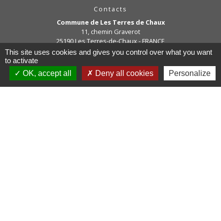
Contacts
Commune de Les Terres de Chaux
11, chemin Graverot
25190 Les Terres-de-Chaux - FRANCE
+33 3 81 94 14 85
This site uses cookies and gives you control over what you want
to activate
Contact par formulaire
OK, accept all
Deny all cookies
Personalize
Liens
COMMUNAUTE DE COMMUNE
PAYS DE MAICHE
PAYS HORLOGER
LES TERRES DE CHAUX