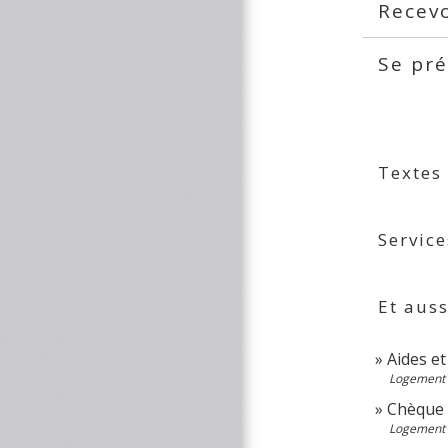
Recevo
Se pré
Textes
Service
Et auss
Aides et
Logement
Chèque é
Logement