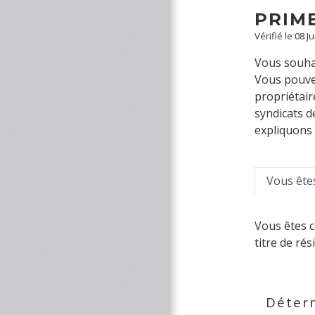
PRIM
Vérifié le 08 J
Vous souhai
Vous pouvez
propriétair
syndicats d
expliquons 
Vous ête
Vous êtes 
titre de ré
Déterm