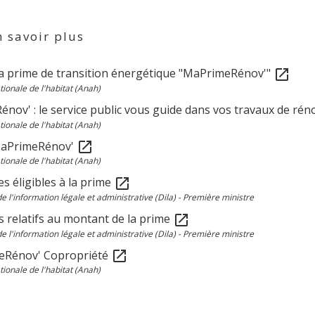
 savoir plus
 la prime de transition énergétique "MaPrimeRénov'"
open_in_new
ionale de l'habitat (Anah)
énov' : le service public vous guide dans vos travaux de ré
ionale de l'habitat (Anah)
MaPrimeRénov'
open_in_new
ionale de l'habitat (Anah)
s éligibles à la prime
open_in_new
de l'information légale et administrative (Dila) - Première ministre
 relatifs au montant de la prime
open_in_new
de l'information légale et administrative (Dila) - Première ministre
eRénov' Copropriété
open_in_new
ionale de l'habitat (Anah)