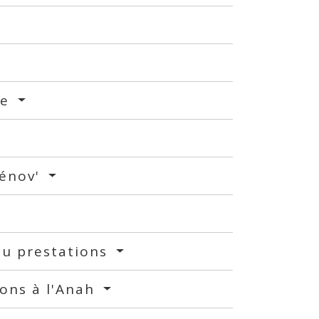
me
Rénov'
/ou prestations
ions à l'Anah