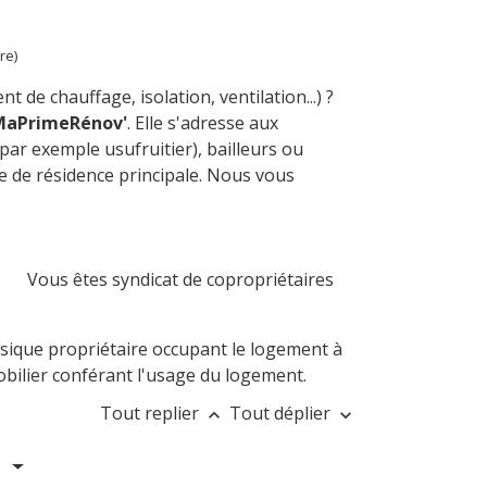
re)
de chauffage, isolation, ventilation...) ?
MaPrimeRénov'
. Elle s'adresse aux
 par exemple usufruitier), bailleurs ou
re de résidence principale. Nous vous
Vous êtes syndicat de copropriétaires
ique propriétaire occupant le logement à
mobilier conférant l'usage du logement.
Tout replier
Tout déplier
keyboard_arrow_up
keyboard_arrow_down
s