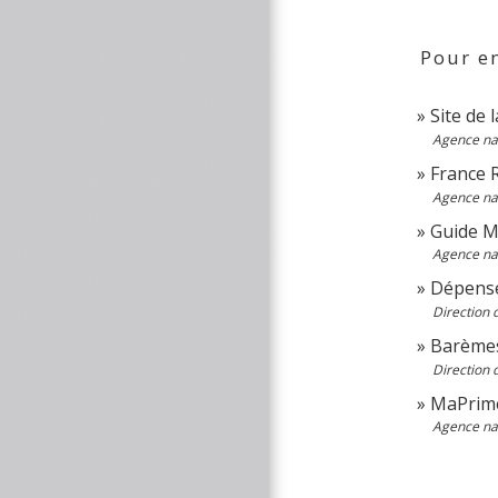
Pour en
Site de
Agence nat
France R
Agence nat
Guide 
Agence nat
Dépense
Direction 
Barèmes
Direction 
MaPrim
Agence nat