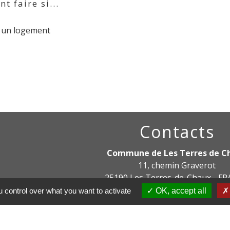
 faire si...
e un logement
Contacts
Commune de Les Terres de C
11, chemin Graverot
25190 Les Terres-de-Chaux - F
+33 3 81 94 14 85
 control over what you want to activate
OK, accept all
Contact par formulaire