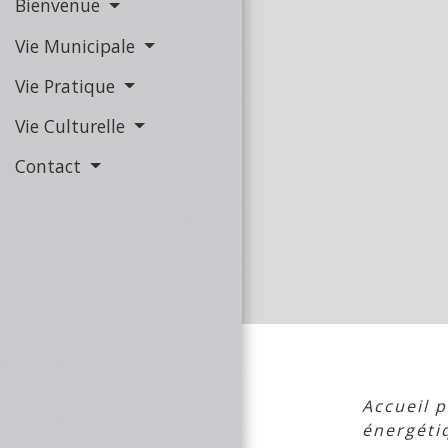
Bienvenue
Vie Municipale
Vie Pratique
Vie Culturelle
Contact
Accueil p
énergéti