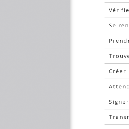
Vérifi
Se ren
Prend
Trouv
Créer 
Attend
Signer
Transm