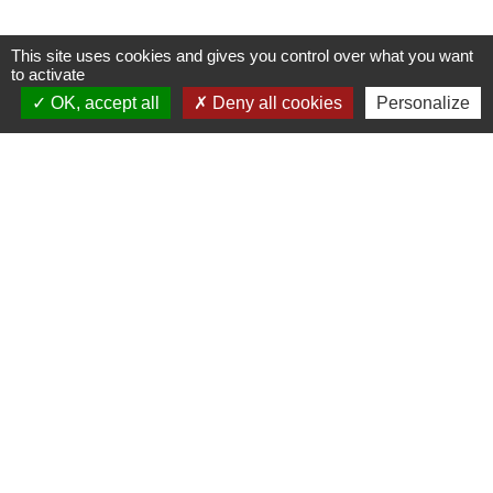
Signaler une erreur sur cette page
This site uses cookies and gives you control over what you want
to activate
OK, accept all
Deny all cookies
Personalize
Contacts
Commune de Les Terres de Chaux
11, chemin Graverot
25190 Les Terres-de-Chaux - FRANCE
+33 3 81 94 14 85
Contact par formulaire
Liens