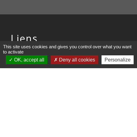
Liens
This site uses cookies and gives you control over what you want
to activate
COMMUNAUTE DE COMMUNE
PAYS DE MAICHE
OK, accept all
Deny all cookies
Personalize
PAYS HORLOGER
LES TERRES DE CHAUX
DEMARCHES EN LIGNE
Mentions légales
-
Politique de confidentialité
-
Accessibilité
-
Plan du site
-
Gestion des cookies