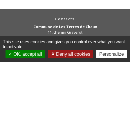
Contacts
Commune de Les Terres de Chaux
11, chemin Graverot
25190 Les Terres-de-Chaux - FRANCE
This site uses cookies and gives you control over what you want
+33 3 81 94 14 85
to activate
Contact par formulaire
OK, accept all
Deny all cookies
Personalize
Liens
COMMUNAUTE DE COMMUNE
PAYS DE MAICHE