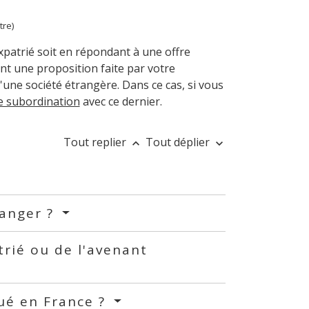
tre)
xpatrié soit en répondant à une offre
ant une proposition faite par votre
une société étrangère. Dans ce cas, si vous
de subordination
avec ce dernier.
Tout replier
Tout déplier
keyboard_arrow_up
keyboard_arrow_down
ranger ?
trié ou de l'avenant
tué en France ?