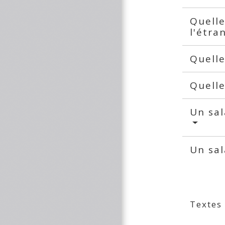
Quelle
l'étra
Quelle
Quelle
Un sal
Un sal
Textes