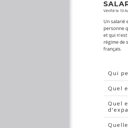
SALAR
Vérifié le 10 
Un salarié 
personne qu
et qui n'es
régime de s
français.
Qui pe
Quel e
Quel e
d'expa
Quelle