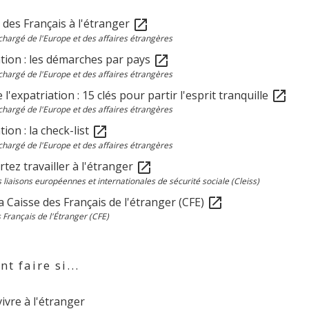
 des Français à l'étranger
open_in_new
chargé de l'Europe et des affaires étrangères
ation : les démarches par pays
open_in_new
chargé de l'Europe et des affaires étrangères
 l'expatriation : 15 clés pour partir l'esprit tranquille
open_in_new
chargé de l'Europe et des affaires étrangères
tion : la check-list
open_in_new
chargé de l'Europe et des affaires étrangères
tez travailler à l'étranger
open_in_new
 liaisons européennes et internationales de sécurité sociale (Cleiss)
la Caisse des Français de l'étranger (CFE)
open_in_new
 Français de l'Étranger (CFE)
 faire si...
vivre à l'étranger