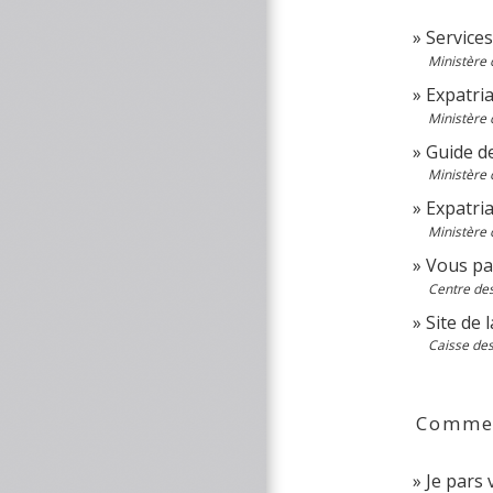
Services
Ministère 
Expatri
Ministère 
Guide de
Ministère 
Expatria
Ministère 
Vous par
Centre des
Site de 
Caisse des
Comment
Je pars 