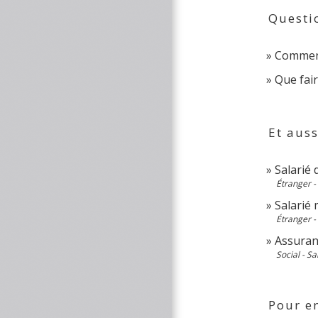
Questi
Comment
Que fair
Et auss
Salarié 
Étranger -
Salarié 
Étranger -
Assuranc
Social - Sa
Pour en