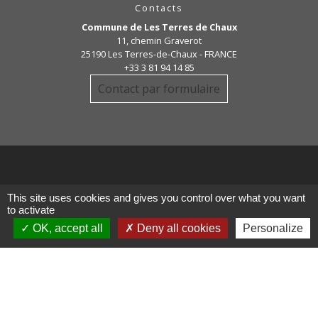
Contacts
Commune de Les Terres de Chaux
11, chemin Graverot
25190 Les Terres-de-Chaux - FRANCE
+33 3 81 94 14 85
Contact par formulaire
Liens
This site uses cookies and gives you control over what you want
to activate
OK, accept all
Deny all cookies
Personalize
COMMUNAUTE DE COMMUNE
PAYS DE MAICHE
PAYS HORLOGER
LES TERRES DE CHAUX