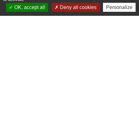
OK, accept all
Deny all cookies
Personalize
Liens
COMMUNAUTE DE COMMUNE
PAYS DE MAICHE
PAYS HORLOGER
LES TERRES DE CHAUX
DEMARCHES EN LIGNE
Mentions légales
-
Politique de confidentialité
-
Accessibilité
-
Plan du site
-
Gestion des cookies