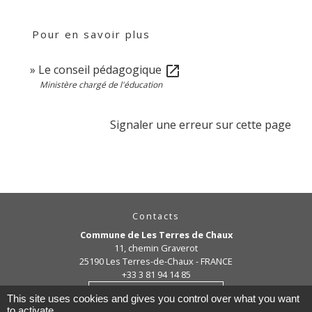
Pour en savoir plus
Le conseil pédagogique
open_in_new
Ministère chargé de l'éducation
Signaler une erreur sur cette page
Contacts
Commune de Les Terres de Chaux
11, chemin Graverot
25190 Les Terres-de-Chaux - FRANCE
+33 3 81 94 14 85
Contact par formulaire
This site uses cookies and gives you control over what you want
to activate