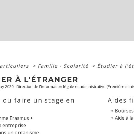
articuliers
>
Famille - Scolarité
>
Étudier à l'é
IER À L'ÉTRANGER
May 2020 - Direction de l'information légale et administrative (Première minis
 ou faire un stage en
Aides f
Bourses
Aide à l
mme Erasmus +
n entreprise
ans un organisme