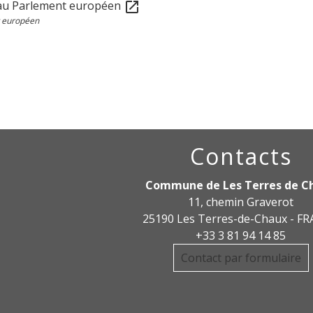
au Parlement européen
open_in_new
 européen
Contacts
Commune de Les Terres de C
11, chemin Graverot
25190 Les Terres-de-Chaux - F
+33 3 81 94 14 85
Contact par formulaire