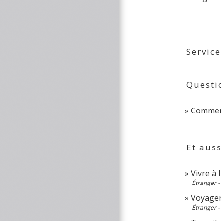
Service
Questi
Comment
Et auss
Vivre à 
Étranger -
Voyager
Étranger -