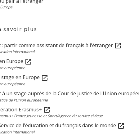
au pair à l'étranger
 Europe
 savoir plus
 : partir comme assistant de français à l'étranger
open_in_new
cation international
 en Europe
open_in_new
on européenne
n stage en Europe
open_in_new
on européenne
r à un stage auprès de la Cour de justice de l'Union europé
stice de l'Union européenne
nération Erasmus+
open_in_new
smus+ France Jeunesse et Sport/Agence du service civique
Service de l'éducation et du français dans le monde
open_in_new
cation international