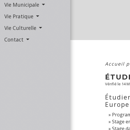
Vie Municipale
Vie Pratique
Vie Culturelle
Contact
Accueil p
ÉTUD
Vérifié le 14 
Étudier
Europe
Progra
Stage e
Stage d