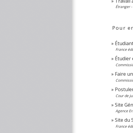
Travail 
Étranger -
Pour en
Étudiant
France édu
Étudier
Commissi
Faire u
Commissi
Postule
Cour de ju
Site Gé
Agence Era
Site du 
France édu