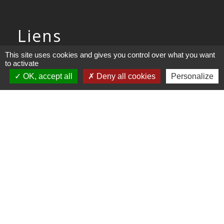
Liens
This site uses cookies and gives you control over what you want
COMMUNAUTE DE COMMUNE
to activate
PAYS DE MAICHE
OK, accept all
Deny all cookies
Personalize
PAYS HORLOGER
LES TERRES DE CHAUX
DEMARCHES EN LIGNE
Mentions légales
-
Politique de confidentialité
-
Accessibilité
-
Plan du site
-
Gestion des cookies
Site créé en partenariat avec Réseau des Communes