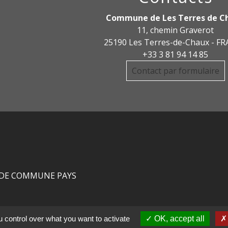
Commune de Les Terres de C
11, chemin Graverot
25190 Les Terres-de-Chaux - F
+33 3 81 94 14 85
Contact par formulaire
DE COMMUNE PAYS
R
 control over what you want to activate
OK, accept all