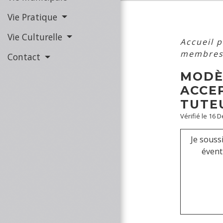
Vie Pratique
Vie Culturelle
Accueil p
membres 
Contact
MODÈ
ACCE
TUTE
Vérifié le 16 
Je souss
évent