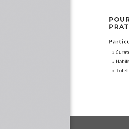
POUR
PRAT
Partic
Curat
Habili
Tutel