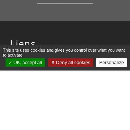
Liens
This site uses cookies and gives you control over what you want
to activate
COMMUNAUTE DE COMMUNE
OK, accept all
Deny all cookies
Personalize
PAYS DE MAICHE
PAYS HORLOGER
LES TERRES DE CHAUX
DEMARCHES EN LIGNE
Mentions légales
-
Politique de confidentialité
-
Accessibilité
-
Plan du site
-
Gestion des cookies