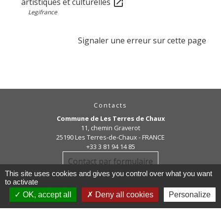
artistiques et culturelles
open_in_new
Legifrance
Signaler une erreur sur cette page
Contacts
Commune de Les Terres de Chaux
11, chemin Graverot
25190 Les Terres-de-Chaux - FRANCE
+33 3 81 94 14 85
Contact par formulaire
This site uses cookies and gives you control over what you want
to activate
OK, accept all
Deny all cookies
Personalize