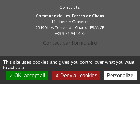
Contacts
Commune de Les Terres de Chaux
11, chemin Graverot
25190 Les Terres-de-Chaux - FRANCE
+33 3 81 94 14 85
Contact par formulaire
This site uses cookies and gives you control over what you want
to activate
OK, accept all
Deny all cookies
Personalize
Liens
COMMUNAUTE DE COMMUNE
PAYS DE MAICHE
PAYS HORLOGER
LES TERRES DE CHAUX