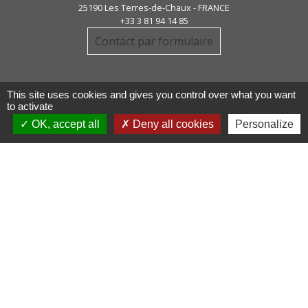
25190 Les Terres-de-Chaux - FRANCE
+33 3 81 94 14 85
Contact par formulaire
This site uses cookies and gives you control over what you want
to activate
OK, accept all
Deny all cookies
Personalize
Liens
COMMUNAUTE DE COMMUNE
PAYS DE MAICHE
PAYS HORLOGER
LES TERRES DE CHAUX
DEMARCHES EN LIGNE