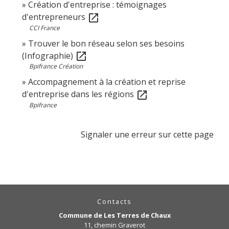
Création d'entreprise : témoignages
d'entrepreneurs
open_in_new
CCI France
Trouver le bon réseau selon ses besoins
(Infographie)
open_in_new
Bpifrance Création
Accompagnement à la création et reprise
d'entreprise dans les régions
open_in_new
Bpifrance
Signaler une erreur sur cette page
Contacts
Commune de Les Terres de Chaux
11, chemin Graverot