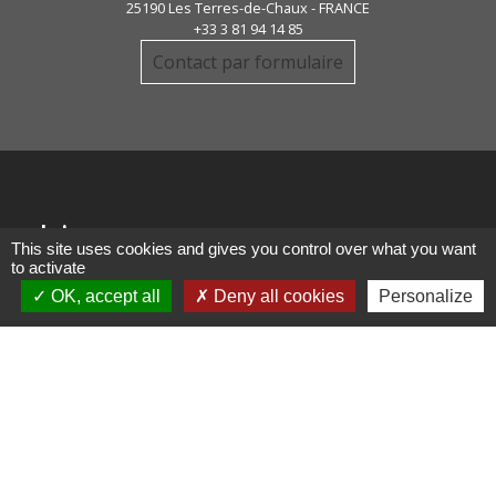
25190 Les Terres-de-Chaux - FRANCE
+33 3 81 94 14 85
Contact par formulaire
Liens
This site uses cookies and gives you control over what you want
to activate
COMMUNAUTE DE COMMUNE
OK, accept all
Deny all cookies
Personalize
PAYS DE MAICHE
PAYS HORLOGER
LES TERRES DE CHAUX
DEMARCHES EN LIGNE