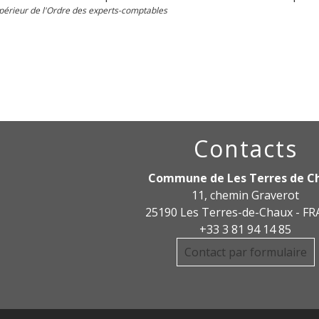
périeur de l'Ordre des experts-comptables
Contacts
Commune de Les Terres de C
11, chemin Graverot
25190 Les Terres-de-Chaux - F
+33 3 81 94 14 85
Contact par formulaire