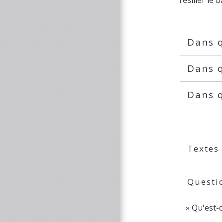
Dans q
Dans q
Dans q
Textes
Questi
Qu'est-