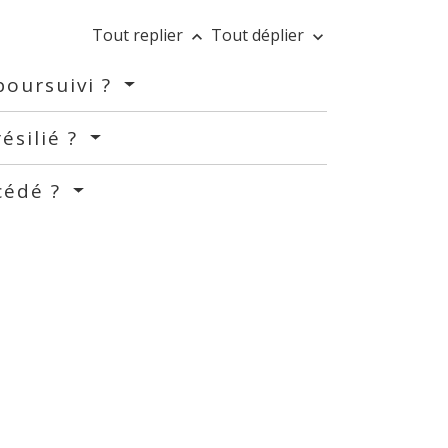
Tout replier
Tout déplier
keyboard_arrow_up
keyboard_arrow_down
poursuivi ?
ésilié ?
 cédé ?