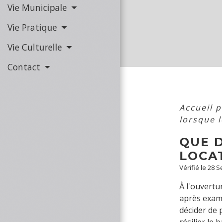
Vie Municipale
Vie Pratique
Vie Culturelle
Contact
Accueil 
lorsque l
QUE 
LOCA
Vérifié le 28 
À l'ouvertu
après examen
décider de p
résilier le 