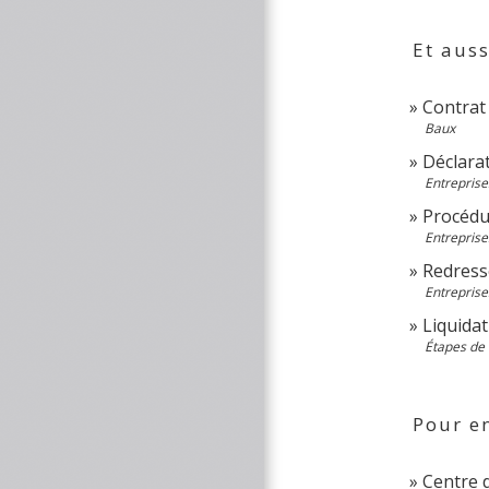
Et auss
Contrat
Baux
Déclara
Entreprises
Procédu
Entreprises
Redress
Entreprises
Liquidat
Étapes de 
Pour en
Centre d