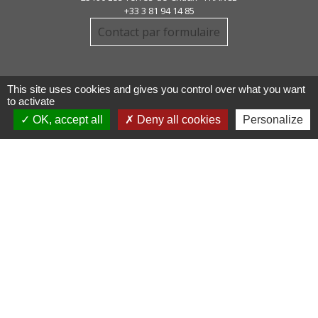
+33 3 81 94 14 85
Contact par formulaire
This site uses cookies and gives you control over what you want
to activate
OK, accept all
Deny all cookies
Personalize
Liens
COMMUNAUTE DE COMMUNE
PAYS DE MAICHE
PAYS HORLOGER
LES TERRES DE CHAUX
DEMARCHES EN LIGNE