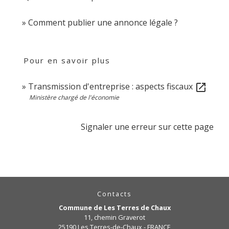
Comment publier une annonce légale ?
Pour en savoir plus
Transmission d'entreprise : aspects fiscaux
open_in_new
Ministère chargé de l'économie
Signaler une erreur sur cette page
Contacts
Commune de Les Terres de Chaux
11, chemin Graverot
25190 Les Terres-de-Chaux - FRANCE