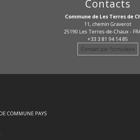
Contacts
Commune de Les Terres de C
11, chemin Graverot
25190 Les Terres-de-Chaux - F
+33 3 81 94 14 85
Contact par formulaire
DE COMMUNE PAYS
R