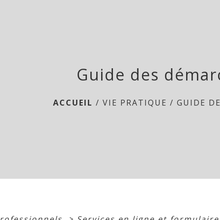
Guide des démar
ACCUEIL
/
VIE PRATIQUE
/
GUIDE D
professionnels
>
Services en ligne et formulair