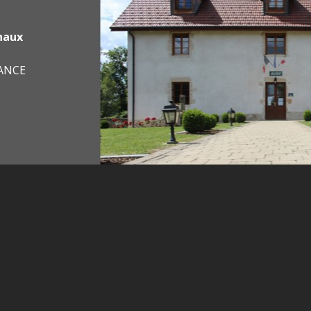
haux
RANCE