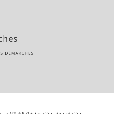
ches
ES DÉMARCHES
es
>
M0 NE Déclaration de création