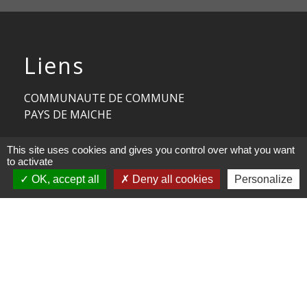
Liens
COMMUNAUTE DE COMMUNE
PAYS DE MAICHE
PAYS HORLOGER
This site uses cookies and gives you control over what you want
to activate
LES TERRES DE CHAUX
OK, accept all
Deny all cookies
Personalize
DEMARCHES EN LIGNE
Mentions légales
-
Politique de confidentialité
-
Accessibilité
-
Plan du site
-
Gestion des cookies
Site créé en partenariat avec Réseau des Communes