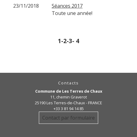
23/11/2018
Séances 2017
Toute une année!
1
-2
-3
-
4
Contacts
Commune de Les Terres de Chaux
11, chemin Graverot
25190 Les Terres-de-Chaux - FRANCE
+33 3 81 94 14 85
Contact par formulaire