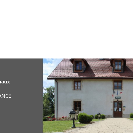
haux
RANCE