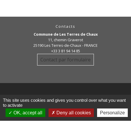
Contacts
Commune de Les Terres de Chaux
11, chemin Graverot
25190 Les Terres-de-Chaux - FRANCE
+33 3 81 94 14 85
Contact par formulaire
This site uses cookies and gives you control over what you want
Liens
to activate
OK, accept all
Deny all cookies
Personalize
COMMUNAUTE DE COMMUNE
PAYS DE MAICHE