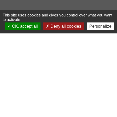
This site uses cookies and gives you control over what you want
to activate
OK, accept all
Deny all cookies
Personalize
Liens
COMMUNAUTE DE COMMUNE
PAYS DE MAICHE
PAYS HORLOGER
LES TERRES DE CHAUX
DEMARCHES EN LIGNE
Mentions légales
-
Politique de confidentialité
-
Accessibilité
-
Plan du site
-
Gestion des cookies