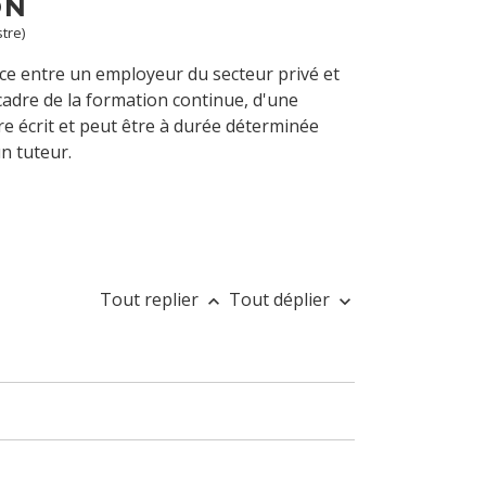
ON
tre)
nce entre un employeur du secteur privé et
e cadre de la formation continue, d'une
tre écrit et peut être à durée déterminée
n tuteur.
Tout replier
Tout déplier
keyboard_arrow_up
keyboard_arrow_down