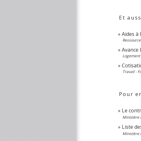
Et auss
Aides à
Ressource
Avance L
Logement
Cotisati
Travail - 
Pour en
Le cont
Ministère 
Liste d
Ministère 