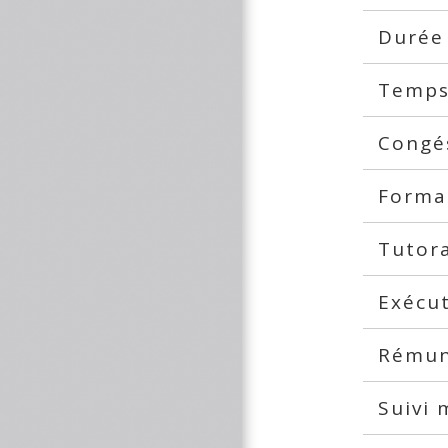
Durée
Temps
Congé
Forma
Tutor
Exécut
Rémun
Suivi 