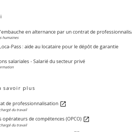
i
 l'embauche en alternance par un contrat de professionnalis
s humaines
oca-Pass : aide au locataire pour le dépôt de garantie
ons salariales - Salarié du secteur privé
Formation
 savoir plus
rat de professionnalisation
open_in_new
chargé du travail
es opérateurs de compétences (OPCO)
open_in_new
chargé du travail