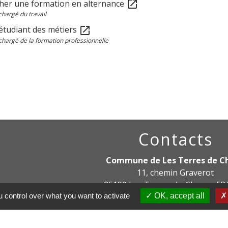
her une formation en alternance
open_in_new
chargé du travail
'étudiant des métiers
open_in_new
chargé de la formation professionnelle
Contacts
Commune de Les Terres de C
11, chemin Graverot
25190 Les Terres-de-Chaux - F
 control over what you want to activate
OK, accept all
+33 3 81 94 14 85
Contact par formulaire