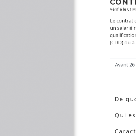
CONT
Vérifié le 01 
Le contrat 
un salarié 
qualificati
(CDD) ou à 
Avant 26
De quo
Qui es
Caract