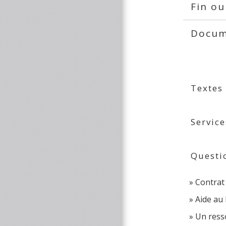
Fin ou
Docume
Textes
Service
Questi
Contrat 
Aide au 
Un resso